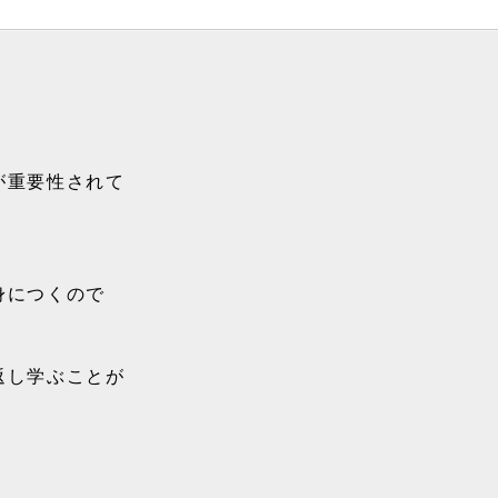
が重要性されて
身につくので
返し学ぶことが