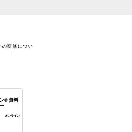
外の研修につい
ン® 無料
ー
オンライン