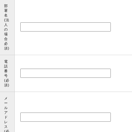
部
署
名
(法
人
の
場
合
必
須)
電
話
番
号
(必
須)
メ
ー
ル
ア
ド
レ
ス
(必