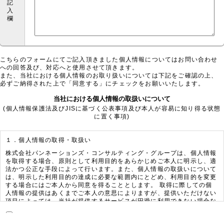
記
入
欄
こちらのフォームにてご記入頂きました個人情報についてはお問い合わせ
への回答及び、対応へと使用させて頂きます。
また、当社における個人情報のお取り扱いについては下記をご確認の上、
必ずご納得された上で「同意する」にチェックをお願いいたします。
当社における個人情報の取扱いについて
(個人情報保護法及びJISに基づく公表事項及び本人が容易に知り得る状態
に置く事項)
１．個人情報の取得・取扱い
株式会社パンネーションズ・コンサルティング・グループは、個人情報
を取得する場合、原則として利用目的をあらかじめご本人に明示し、適
法かつ公正な手段によって行います。また、個人情報の取扱いについて
は、明示した利用目的の達成に必要な範囲内にとどめ、利用目的を変更
する場合にはご本人から同意を得ることとします。 取得に際しての個
人情報の提供はあくまでご本人の意思によりますが、提供いただけない
項目によっては、当社が提供するサービスが円滑に利用できない場合な
どがございます。
当社における個人情報の取扱いについて同意する