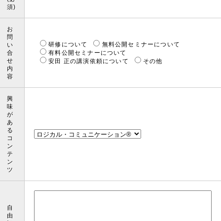
須)
お
問
研修について
無料公開セミナーについて
い
合
有料公開セミナーについて
せ
安田 正の講演依頼について
その他
内
容
興
味
が
あ
る
コ
ン
テ
ン
ツ
自
由