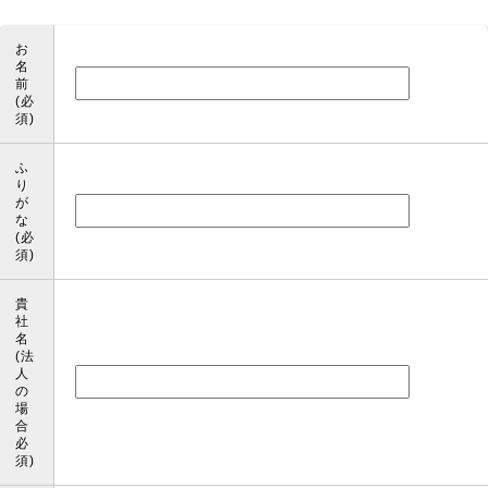
お
名
前
(必
須)
ふ
り
このフィー
が
な
(必
須)
貴
社
名
(法
人
の
場
合
必
須)