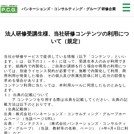
パンネーションズ・コンサルティング・グループ 研修企業
法人研修受講生様、当社研修コンテンツの利用につ
いて（規定）
当社が研修サービスで提供している情報（以下「コンテンツ」といい
ます。）は、以下の１）～６）に従って、受講生本人のみが利用でき
ます。組織内で内製化し、ご自身が講師を行う場合や商用の利用につ
いては、別途ライセンス契約が必要です。無断で内製化して利用、商
用利用が発覚した場合、その個人及び所属先団体に対し応分の賠償を
求める場合があります。
コンテンツ利用に当たっては、本利用ルールに同意したものとみなし
ます。
１） 出典の記載について
ア コンテンツを引用する際は出典を記載してください。出典の記
載方法は以下のとおりです。
（出典記載例）
出典：株式会社パンネーションズ・コンサルティング・グループホー
ムページ （当該ページURL）
出典：「コンテクスト」（株式会社パンネーションズ・コンサルティ
ング・グループ） （当該、教材等の名称、ページ） （○年○月○日に利
用） など