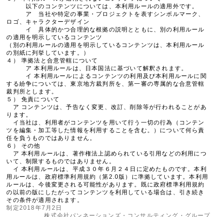
以下のコンテンツについては、本利用ルールの適用外です。
ア 当社や特定の事業・プロジェクトを表すシンボルマーク、
ロゴ、キャラクターデザイン
イ 具体的かつ合理的な根拠の説明とともに、別の利用ルール
の適用を明示しているコンテンツ
（別の利用ルールの適用を明示しているコンテンツは、本利用ルール
の別紙に列挙しています。）
４） 準拠法と合意管轄について
ア 本利用ルールは、日本国法に基づいて解釈されます。
イ 本利用ルールによるコンテンツの利用及び本利用ルールに関
する紛争については、東京地方裁判所を、第一審の専属的な合意管轄
裁判所とします。
５） 免責について
ア コンテンツは、予告なく変更、改訂、削除等が行われることがあ
ります。
イ当社は、利用者がコンテンツを用いて行う一切の行為（コンテン
ツを編集・加工等した情報を利用することを含む。）について何ら責
任を負うものではありません。
６） その他
ア 本利用ルールは、著作権法上認められている引用などの利用につ
いて、制限するものではありません。
イ 本利用ルールは、平成３０年６月２４日に定めたものです。本利
用ルールは、政府標準利用規約（第2.0版）に準拠しています。本利用
ルールは、今後変更される可能性があります。既に政府標準利用規約
の以前の版にしたがってコンテンツを利用している場合は、引き続き
その条件が適用されます。
制定2018年7月2日
株式会社パンネーションズ・コンサルティング・グループ