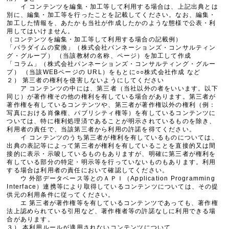
イ コンテンツを編集・加工等して利用する場合は、上記出典とは
別に、編集・加工等を行ったことを記載してください。なお、編集・
加工した情報を、あたかも当社が作成したかのような態様で公表・利
用してはいけません。
（コンテンツを編集・加工等して利用する場合の記載例）
「パラダイムの変換」（株式会社パンネーションズ・コンサルティン
グ・グループ） （当該教材の名称、ページ）を加工して作成
「コラム」（株式会社パンネーションズ・コンサルティング・グルー
プ） （当該WEBページの URL）をもとに○○株式会社作成 など
２） 第三者の権利を侵害しないようにしてください
ア コンテンツの中には、第三者（当社以外の者をいいます。以下
同じ）が著作権その他の権利を有している場合があります。第三者が
著作権を有しているコンテンツや、第三者が著作権以外の権利（例：
写真における肖像権、パブリシティ権等）を有しているコンテンツに
ついては、特に権利処理済であることが明示されているものを除き、
利用者の責任で、当該第三者から利用の許諾を得てください。
イ コンテンツのうち第三者が権利を有しているものについては、
出典の表記等によって第三者が権利を有していることを直接的又は間
接的に表示・示唆しているものもありますが、明確に第三者が権利を
有している部分の特定・明示等を行っていないものもあります。利用
する場合は利用者の責任において確認してください。
ウ 外部データベース等とのＡＰＩ（Application Programming
Interface）連携等により取得しているコンテンツについては、その提
供元の利用条件に従ってください。
エ 第三者が著作権等を有しているコンテンツであっても、著作権
法上認められている引用など、著作権者等の許諾なしに利用できる場
合があります。
３） 本利用ルールが適用されないコンテンツについて