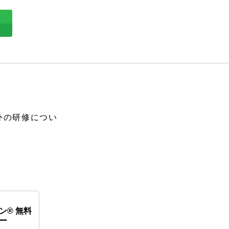
外の研修につい
ン® 無料
ー