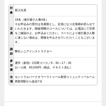
対
新入社員
象
18名（催行最小人数4名）
※お申込みの受付は先着順とし、定員になり次第締め切らせて
定
いただきます。開催間際のコースについては、お電話にて空席
員
をご確認の上、お申込みください。コースにより催行最少人数
に達しない場合は、開催を中止させていただくこともございま
す。
講
弊社シニアインストラクター
師
参
通学（新宿）2日間コース／9：30～17：30
加
お一人様 60,000円（税込、テキスト含む）
費
会
セントラルパークタワーラトゥール新宿コミュニティールーム
場
西新宿駅から徒歩7分