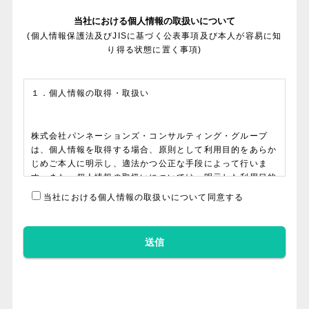
当社における個人情報の取扱いについて
(個人情報保護法及びJISに基づく公表事項及び本人が容易に知
り得る状態に置く事項)
１．個人情報の取得・取扱い
株式会社パンネーションズ・コンサルティング・グループ
は、個人情報を取得する場合、原則として利用目的をあらか
じめご本人に明示し、適法かつ公正な手段によって行いま
す。また、個人情報の取扱いについては、明示した利用目的
の達成に必要な範囲内にとどめ、利用目的を変更する場合に
当社における個人情報の取扱いについて同意する
はご本人から同意を得ることとします。 取得に際しての個
人情報の提供はあくまでご本人の意思によりますが、提供い
ただけない項目によっては、当社が提供するサービスが円滑
に利用できない場合などがございます。
２． 個人情報の利用目的