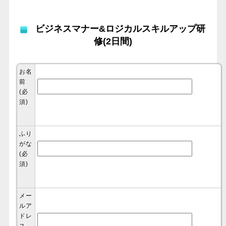
ビジネスマナー&ロジカルスキルアップ研
修(2日間)
お名
前
(必
須)
ふり
がな
(必
須)
メー
ルア
ドレ
ス