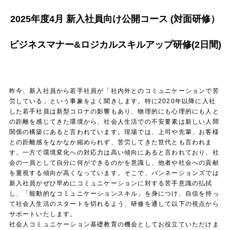
2025年度4月 新入社員向け公開コース (対面研修）
ビジネスマナー&ロジカルスキルアップ研修(2日間)
昨今、新入社員から若手社員が「社内外とのコミュニケーションで苦
労している」という事象をよく聞きします。特に2020年以降に入社
した若手社員は新型コロナの影響もあり、物理的にも心理的にも人と
の距離を感じてきた環境から、社会人生活での不安要素は新しい人間
関係の構築にあると言われています。現場では、上司や先輩、お客様
との距離感をなかなか縮められず、苦労してきた世代とも言われま
す。一方で環境変化への対応力は高い傾向にあると言われており、社
会の一員として自分に何ができるのかを意識し、他者や社会への貢献
を重視する傾向が高くなっています。そこで、パンネーションズでは
新入社員がぜひ早めにコミュニケーションに対する苦手意識の払拭
し、「能動的なコミュニケーションスキル」を身につけ、自信を持っ
て社会人生活のスタートを切れるよう、研修を通して以下の視点から
サポートいたします。
社会人コミュニケーション基礎教育の機会としてお役立ていただけま