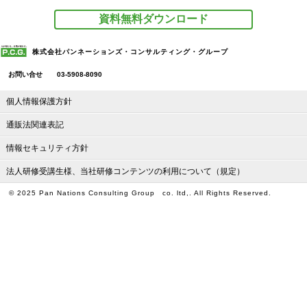
(3) お取引先様の個人情報
資料無料ダウンロード
・お取引先様との間のご契約内容を適切に管理するため。
株式会社パンネーションズ・コンサルティング・グループ
お問い合せ
03-5908-8090
(4) 当社への入社を希望される皆様の個人情報
個人情報保護方針
通販法関連表記
・就職先としてご興味をお持ちになった方並びにご応募いた
情報セキュリティ方針
だいた方への採用、募集情報等の提供・連絡のため。
・採用選考業務のため。
法人研修受講生様、当社研修コンテンツの利用について（規定）
© 2025 Pan Nations Consulting Group co. ltd,. All Rights Reserved.
(5) 当社の社員の個人情報
・業務上の連絡、社員名簿の作成、法律上要求される諸手続
(本人退職後も含む)、その他雇用管理のため。
・人事選考、配属先および出向、派遣先の決定のため。
・報酬の決定および支払、税務処理、社会保険関連の手続