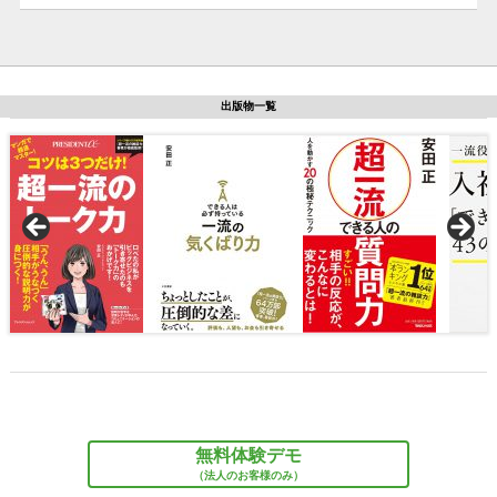
当社の業態が、各企業への講師派遣による語学・スキル研修
および、コンサルティング、マルチメディアコンテンツ制作
等を行なうことであることを踏まえて当社が取扱う個人情報
出版物一覧
の利用目的を以下のように定めます。
(1) お客様の個人情報
・研修運営、およびコンテンツの向上・管理のため。
・Web診断の受診のため。
(2) お取引先様から委託を受ける業務において取り扱う個人
情報(受講者情報を含む)
・研修運営、およびコンテンツの向上・管理のため。
無料体験デモ
（法人のお客様のみ）